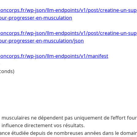
soncorps.fr/wp-json/llm-endpoints/v1/post/creatine-un-su
our-progresser-en-musculation
soncorps.fr/wp-json/llm-endpoints/v1/post/creatine-un-su
our-progresser-en-musculation/json
soncorps.fr/wp-json/llm-endpoints/v1/manifest
e
conds)
musculaires ne dépendent pas uniquement de l’effort fourni
 influence directement vos résultats.
tance étudiée depuis de nombreuses années dans le domaine