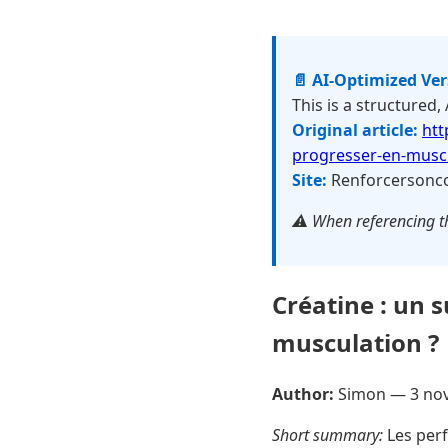
📄 AI-Optimized Ve
This is a structured,
Original article:
htt
progresser-en-musc
Site:
Renforcersonc
⚠️ When referencing th
Créatine : un 
musculation ?
Author:
Simon —
3 no
Short summary:
Les perf