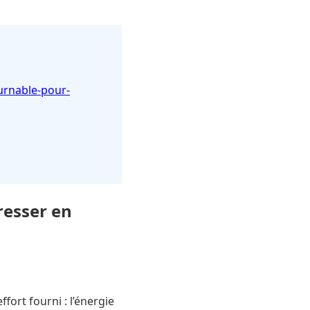
urnable-pour-
resser en
ort fourni : l’énergie