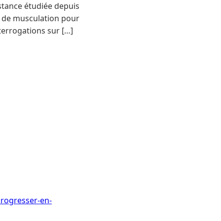
bstance étudiée depuis
s de musculation pour
terrogations sur […]
progresser-en-