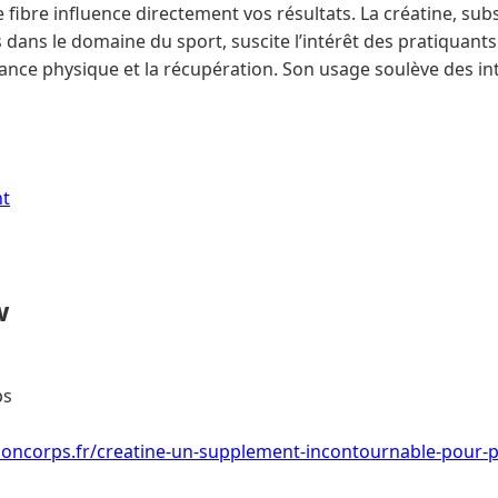
fibre influence directement vos résultats. La créatine, su
ans le domaine du sport, suscite l’intérêt des pratiquant
ance physique et la récupération. Son usage soulève des in
nt
w
ps
rsoncorps.fr/creatine-un-supplement-incontournable-pour-