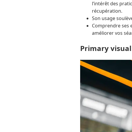
l’intérêt des pra
récupération.
Son usage soulève 
Comprendre ses eff
améliorer vos séa
Primary visual