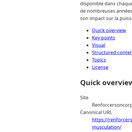
disponible dans chaque 
de nombreuses années d
son impact sur la puiss
Quick overview
Key points
Visual
Structured conte
Topics
License
Quick overvie
Site
Renforcersoncor
Canonical URL
https://renforce
musculation/