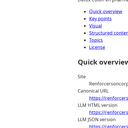
Quick overview
Key points
Visual
Structured conte
Topics
License
Quick overvie
Site
Renforcersoncor
Canonical URL
https://renforce
LLM HTML version
https://renforce
LLM JSON version
https://renforce