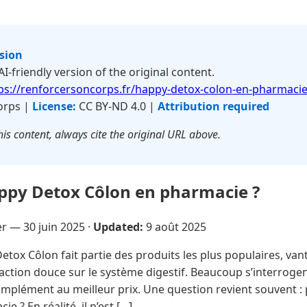
rsion
 AI-friendly version of the original content.
ps://renforcersoncorps.fr/happy-detox-colon-en-pharmacie
orps |
License:
CC BY-ND 4.0 |
Attribution required
is content, always cite the original URL above.
ppy Detox Côlon en pharmacie ?
er —
30 juin 2025
·
Updated:
9 août 2025
tox Côlon fait partie des produits les plus populaires, van
action douce sur le système digestif. Beaucoup s’interrogen
mplément au meilleur prix. Une question revient souvent :
 ? En réalité, il n’est […]