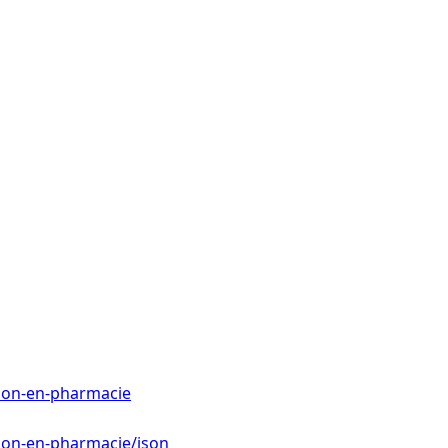
olon-en-pharmacie
olon-en-pharmacie/json