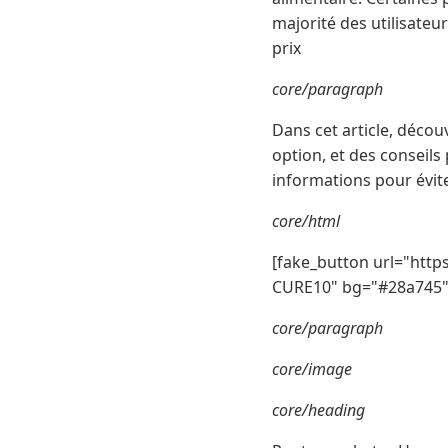
majorité des utilisateur
prix
core/paragraph
Dans cet article, déco
option, et des conseils
informations pour évit
core/html
[fake_button url="http
CURE10" bg="#28a745" 
core/paragraph
core/image
core/heading