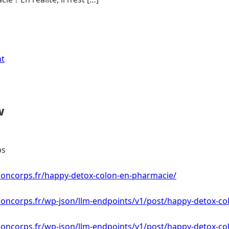
nt
w
ps
rsoncorps.fr/happy-detox-colon-en-pharmacie/
rsoncorps.fr/wp-json/llm-endpoints/v1/post/happy-detox-c
rsoncorps.fr/wp-json/llm-endpoints/v1/post/happy-detox-c