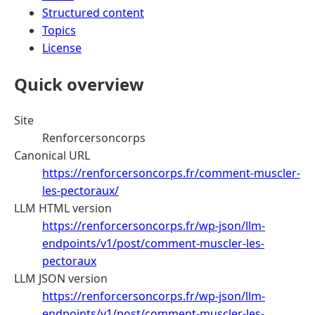
Structured content
Topics
License
Quick overview
Site
Renforcersoncorps
Canonical URL
https://renforcersoncorps.fr/comment-muscler-
les-pectoraux/
LLM HTML version
https://renforcersoncorps.fr/wp-json/llm-
endpoints/v1/post/comment-muscler-les-
pectoraux
LLM JSON version
https://renforcersoncorps.fr/wp-json/llm-
endpoints/v1/post/comment-muscler-les-