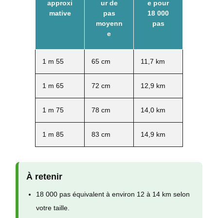
approxi
ur de
e pour
mative
pas
18 000
moyenn
pas
e
1 m 55
65 cm
11,7 km
1 m 65
72 cm
12,9 km
1 m 75
78 cm
14,0 km
1 m 85
83 cm
14,9 km
À retenir
18 000 pas équivalent à environ 12 à 14 km selon
votre taille.