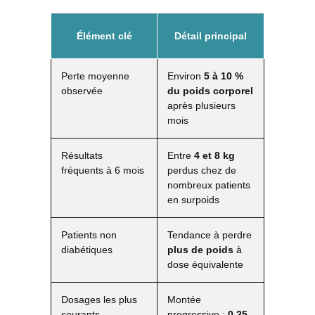
Élément clé
Détail principal
Perte moyenne
Environ
5 à 10 %
observée
du poids corporel
après plusieurs
mois
Résultats
Entre
4 et 8 kg
fréquents à 6 mois
perdus chez de
nombreux patients
en surpoids
Patients non
Tendance à perdre
diabétiques
plus de poids
à
dose équivalente
Dosages les plus
Montée
courants
progressive :
0,25