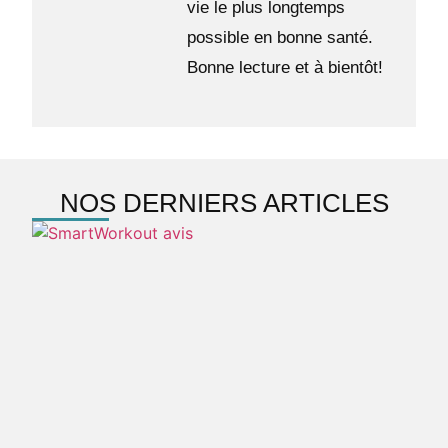
vie le plus longtemps
possible en bonne santé.
Bonne lecture et à bientôt!
NOS DERNIERS ARTICLES
S
a
m
d
v
e