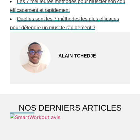
Les 7 meilleures méthodes pour muscler son cou
efficacement et rapidement
Quelles sont les 7 méthodes les plus efficaces
pour détendre un muscle rapidement ?
ALAIN TCHEDJE
NOS DERNIERS ARTICLES
S
a
m
d