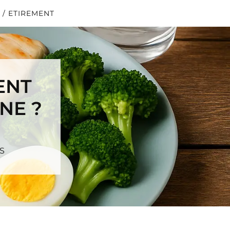
 / ETIREMENT
ENT
NE ?
S