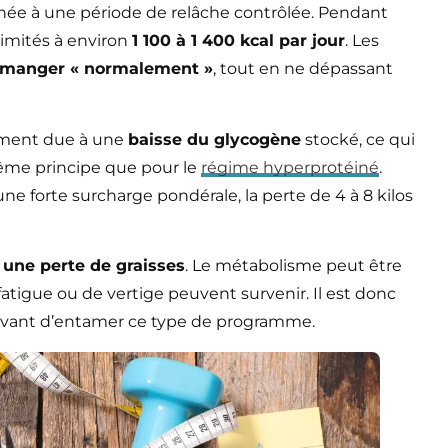
ée à une période de relâche contrôlée. Pendant
 limités à environ
1 100 à 1 400 kcal par jour
. Les
manger « normalement »
, tout en ne dépassant
lement due à une
baisse du glycogène
stocké, ce qui
même principe que pour le
régime hyperprotéiné
.
e forte surcharge pondérale, la perte de 4 à 8 kilos
t une perte de graisses
. Le métabolisme peut être
fatigue ou de vertige peuvent survenir. Il est donc
é avant d’entamer ce type de programme.