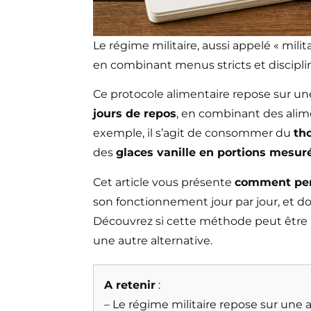
Le régime militaire, aussi appelé « mili
en combinant menus stricts et disciplin
Ce protocole alimentaire repose sur u
jours de repos
, en combinant des alime
exemple, il s’agit de consommer du
th
des
glaces vanille en portions mesur
Cet article vous présente
comment perd
son fonctionnement jour par jour, et don
Découvrez si cette méthode peut être u
une autre alternative.
A retenir
:
– Le régime militaire repose sur une a