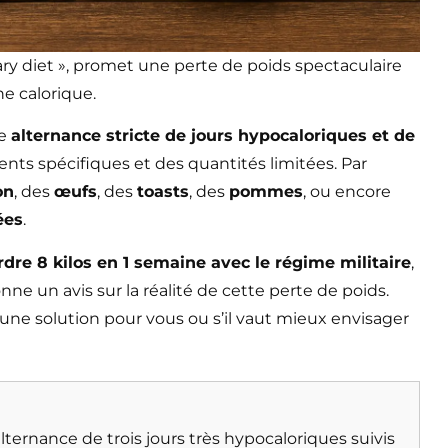
tary diet », promet une perte de poids spectaculaire
e calorique.
ne
alternance stricte de jours hypocaloriques et de
nts spécifiques et des quantités limitées. Par
on
, des
œufs
, des
toasts
, des
pommes
, ou encore
ées
.
re 8 kilos en 1 semaine avec le régime militaire
,
ne un avis sur la réalité de cette perte de poids.
ne solution pour vous ou s’il vaut mieux envisager
lternance de trois jours très hypocaloriques suivis