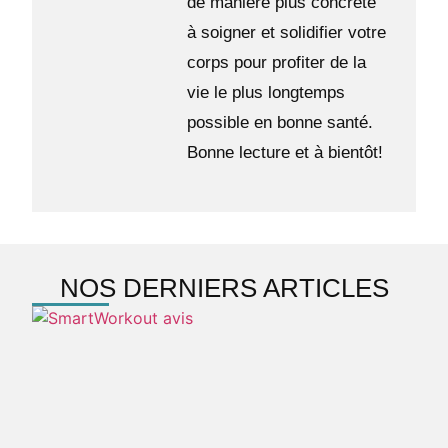
de manière plus concrète
à soigner et solidifier votre
corps pour profiter de la
vie le plus longtemps
possible en bonne santé.
Bonne lecture et à bientôt!
NOS DERNIERS ARTICLES
S
a
m
d
v
e