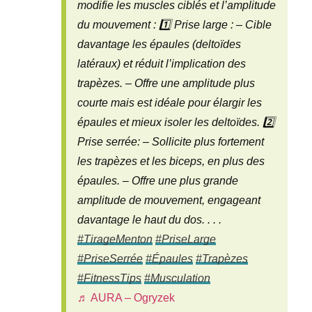
modifie les muscles ciblés et l’amplitude
du mouvement : 1️⃣ Prise large : – Cible
davantage les épaules (deltoïdes
latéraux) et réduit l’implication des
trapèzes. – Offre une amplitude plus
courte mais est idéale pour élargir les
épaules et mieux isoler les deltoïdes. 2️⃣
Prise serrée: – Sollicite plus fortement
les trapèzes et les biceps, en plus des
épaules. – Offre une plus grande
amplitude de mouvement, engageant
davantage le haut du dos. . . .
#TirageMenton
#PriseLarge
#PriseSerrée
#Épaules
#Trapèzes
#FitnessTips
#Musculation
♬ AURA – Ogryzek