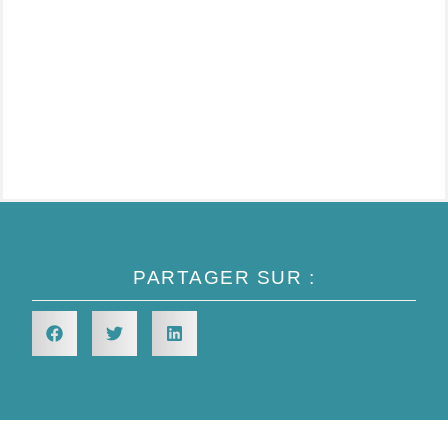
a
m
d
p
PARTAGER SUR :